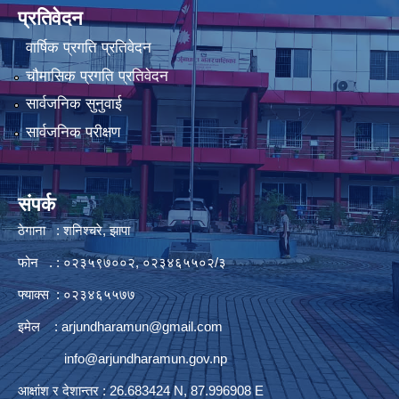
प्रतिवेदन
वार्षिक प्रगति प्रतिवेदन
चौमासिक प्रगति प्रतिवेदन
सार्वजनिक सुनुवाई
सार्वजनिक परीक्षण
संपर्क
ठेगाना : शनिश्चरे, झापा
फोन . : ०२३५९७००२, ०२३४६५५०२/३
फ्याक्स : ०२३४६५५७७
इमेल :
arjundharamun@gmail.com
info@arjundharamun.gov.np
आक्षांश र देशान्तर : 26.683424 N, 87.996908 E