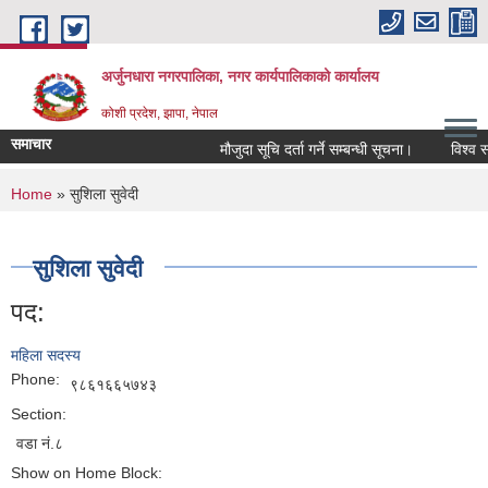
Skip to main content
अर्जुनधारा नगरपालिका, नगर कार्यपालिकाको कार्यालय
कोशी प्रदेश, झापा, नेपाल
समाचार
मौजुदा सूचि दर्ता गर्ने सम्बन्धी सूचना।
विश्व स्
You are here
Home
» सुशिला सुवेदी
सुशिला सुवेदी
पद:
महिला सदस्य
Phone:
९८६१६६५७४३
Section:
वडा नं.८
Show on Home Block: