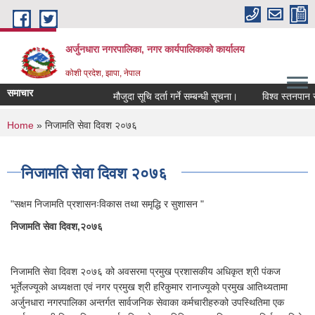
Skip to main content
अर्जुनधारा नगरपालिका, नगर कार्यपालिकाको कार्यालय
कोशी प्रदेश, झापा, नेपाल
समाचार
मौजुदा सूचि दर्ता गर्ने सम्बन्धी सूचना।
विश्व स्तनपान सप
You are here
Home
» निजामति सेवा दिवश २०७६
निजामति सेवा दिवश २०७६
"सक्षम निजामति प्रशासनःविकास तथा समृद्धि र सुशासन "
निजामति सेवा दिवश,२०७६
निजामति सेवा दिवश २०७६ को अवसरमा प्रमुख प्रशासकीय अधिकृत श्री पंकज
भूर्तेलज्यूको अध्यक्षता एवं नगर प्रमुख श्री हरिकुमार रानाज्यूको प्रमुख आतिथ्यतामा
अर्जुनधारा नगरपालिका अन्तर्गत सार्वजनिक सेवाका कर्मचारीहरुको उपस्थितिमा एक