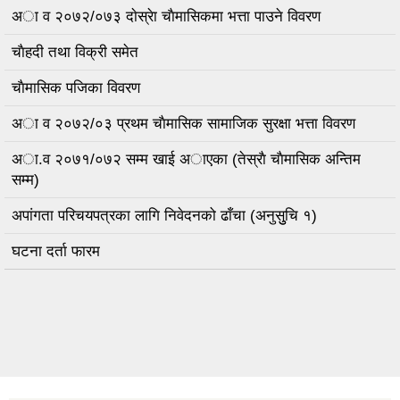
अा व २०७२/०७३ दाेस्रेा चाैमासिकमा भत्ता पाउने विवरण
चाैहदी तथा विक्री समेत
चाैमासिक पजिका विवरण
अा व २०७२/०३ प्रथम चाैमासिक सामाजिक सुरक्षा भत्ता विवरण
अा‍.व २०७१/०७२ सम्म खाई अाएका (तेस्राै चाैमासिक अन्तिम
सम्म)
अपांगता परिचयपत्रका लागि निवेदनको ढाँचा (अनुसुुचि १)
घटना दर्ता फारम