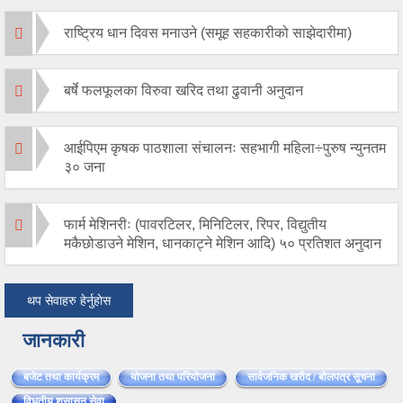
राष्ट्रिय धान दिवस मनाउने (समूह सहकारीको साझेदारीमा)
बर्षे फलफूलका विरुवा खरिद तथा ढुवानी अनुदान
आईपिएम कृषक पाठशाला संचालनः सहभागी महिला÷पुरुष न्युनतम
३० जना
फार्म मेशिनरीः (पावरटिलर, मिनिटिलर, रिपर, विद्युतीय
मकैछोडाउने मेशिन, धानकाट्ने मेशिन आदि) ५० प्रतिशत अनुदान
थप सेवाहरु हेर्नुहाेस
जानकारी
बजेट तथा कार्यक्रम
योजना तथा परियोजना
सार्वजनिक खरीद / बोलपत्र सूचना
विधुतीय शुसासन सेवा
(active tab)